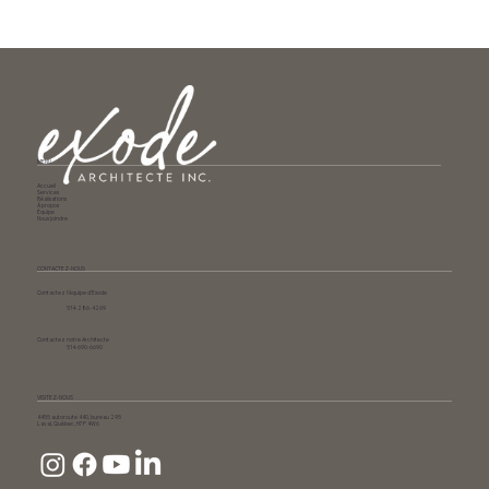
MENU
Accueil
Services
Réalisations
À propos
Équipe
Nous joindre
CONTACTEZ-NOUS
Contactez l’équipe d’Exode
514-286-4269
Contactez notre Architecte
514-690-6690
VISITEZ-NOUS
4455 autoroute 440, bureau 295
Laval, Québec, H7P 4W6