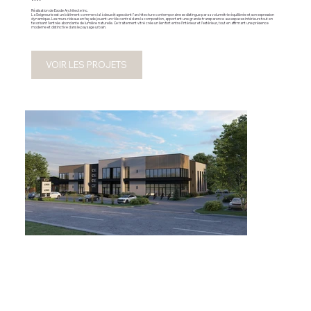
Réalisation de Exode Architecte Inc.
La Seigneurie est un bâtiment commercial à deux étages dont l’architecture contemporaine se distingue par sa volumétrie équilibrée et son expression
dynamique. Les murs-rideaux en façade jouent un rôle central dans la composition, apportant une grande transparence aux espaces intérieurs tout en
favorisant l’entrée abondante de lumière naturelle. Ce traitement vitré crée un lien fort entre l’intérieur et l’extérieur, tout en affirmant une présence
moderne et distinctive dans le paysage urbain.
VOIR LES PROJETS