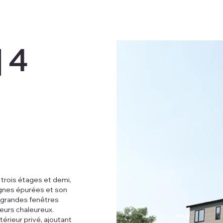
| 4
trois étages et demi,
ignes épurées et son
e grandes fenêtres
ieurs chaleureux.
rieur privé, ajoutant